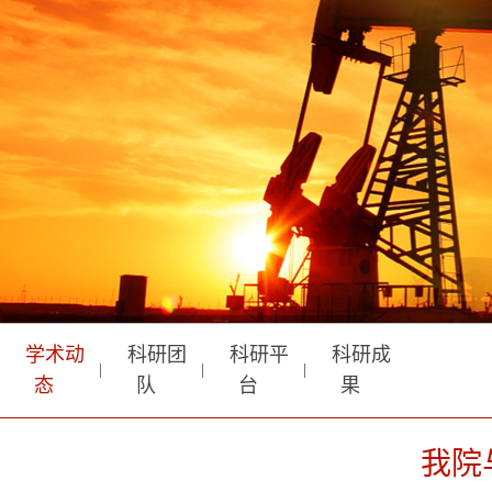
学术动
科研团
科研平
科研成
|
|
|
态
队
台
果
我院